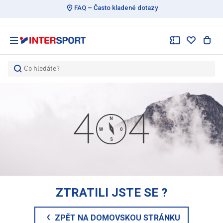
FAQ – Často kladené dotazy
Co hledáte?
N
W
0
S
ZTRATILI JSTE SE
?
ZPĚT NA DOMOVSKOU STRÁNKU