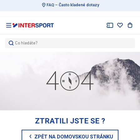
FAQ – Často kladené dotazy
Co hledáte?
N
W
0
S
ZTRATILI JSTE SE
?
ZPĚT NA DOMOVSKOU STRÁNKU