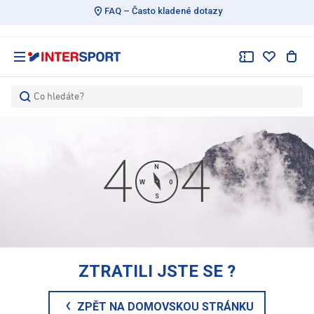
FAQ – Často kladené dotazy
Co hledáte?
N
W
0
S
ZTRATILI JSTE SE
?
ZPĚT NA DOMOVSKOU STRÁNKU