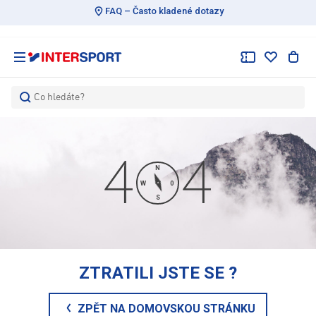
FAQ – Často kladené dotazy
Co hledáte?
N
W
0
S
ZTRATILI JSTE SE
?
ZPĚT NA DOMOVSKOU STRÁNKU